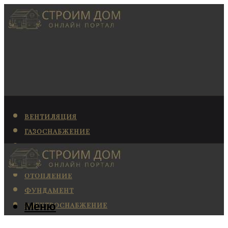
ВЕНТИЛЯЦИЯ
ГАЗОСНАБЖЕНИЕ
КАНАЛИЗАЦИЯ
КОНДИЦИОНИРОВАНИЕ
ОТОПЛЕНИЕ
ФУНДАМЕНТ
Меню
ЭЛЕКТРОСНАБЖЕНИЕ