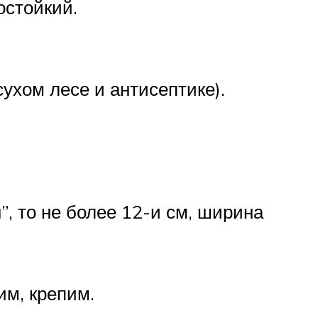
остойкий.
сухом лесе и антисептике).
, то не более 12-и см, ширина
им, крепим.