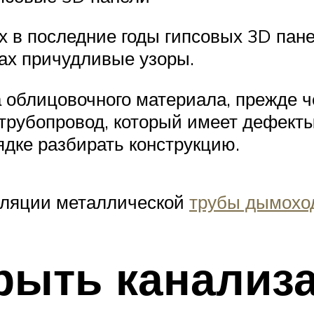
 в последние годы гипсовых 3D пан
нах причудливые узоры.
 облицовочного материала, прежде ч
трубопровод, который имеет дефекты, 
дке разбирать конструкцию.
оляции металлической
трубы дымоход
крыть канали