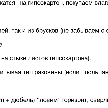
атся” на гипсокартон, покупаем влаг
й, так и из брусков (не забываем о 
е.
 на стыке листов гипсокартона).
итывая тип раковины (если “тюльпан”
п + дюбель) “ловим” горизонт, сверл