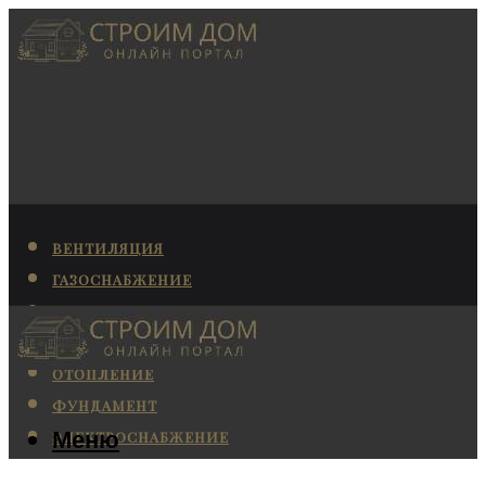
ВЕНТИЛЯЦИЯ
ГАЗОСНАБЖЕНИЕ
КАНАЛИЗАЦИЯ
КОНДИЦИОНИРОВАНИЕ
ОТОПЛЕНИЕ
ФУНДАМЕНТ
Меню
ЭЛЕКТРОСНАБЖЕНИЕ