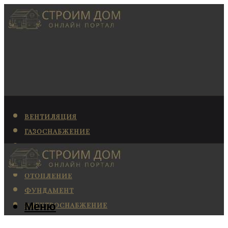
ВЕНТИЛЯЦИЯ
ГАЗОСНАБЖЕНИЕ
КАНАЛИЗАЦИЯ
КОНДИЦИОНИРОВАНИЕ
ОТОПЛЕНИЕ
ФУНДАМЕНТ
Меню
ЭЛЕКТРОСНАБЖЕНИЕ