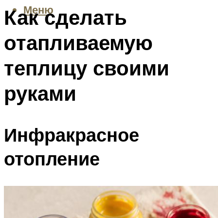
Меню
Как сделать
отапливаемую
теплицу своими
руками
Инфракрасное
отопление