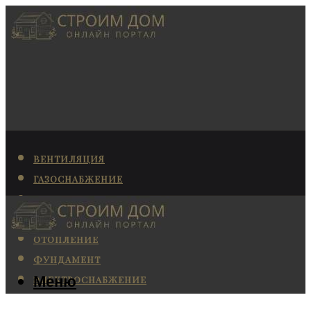
ВЕНТИЛЯЦИЯ
ГАЗОСНАБЖЕНИЕ
КАНАЛИЗАЦИЯ
КОНДИЦИОНИРОВАНИЕ
ОТОПЛЕНИЕ
ФУНДАМЕНТ
Меню
ЭЛЕКТРОСНАБЖЕНИЕ