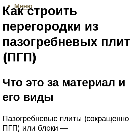
Меню
Как строить
перегородки из
пазогребневых плит
(ПГП)
Что это за материал и
его виды
Пазогребневые плиты (сокращенно
ПГП) или блоки —