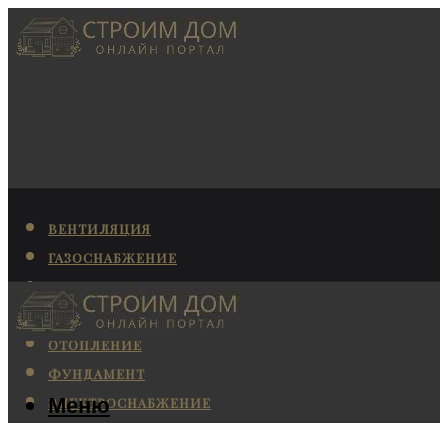
ВЕНТИЛЯЦИЯ
ГАЗОСНАБЖЕНИЕ
КАНАЛИЗАЦИЯ
КОНДИЦИОНИРОВАНИЕ
ОТОПЛЕНИЕ
ФУНДАМЕНТ
Меню
ЭЛЕКТРОСНАБЖЕНИЕ