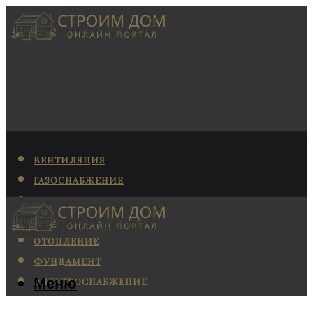
ВЕНТИЛЯЦИЯ
ГАЗОСНАБЖЕНИЕ
КАНАЛИЗАЦИЯ
КОНДИЦИОНИРОВАНИЕ
ОТОПЛЕНИЕ
ФУНДАМЕНТ
Меню
ЭЛЕКТРОСНАБЖЕНИЕ