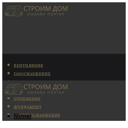
ВЕНТИЛЯЦИЯ
ГАЗОСНАБЖЕНИЕ
КАНАЛИЗАЦИЯ
КОНДИЦИОНИРОВАНИЕ
ОТОПЛЕНИЕ
ФУНДАМЕНТ
Меню
ЭЛЕКТРОСНАБЖЕНИЕ