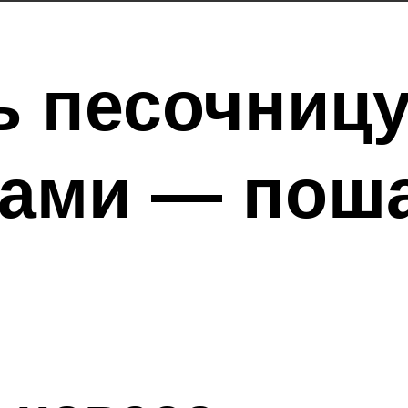
ь песочниц
ками — пош
я