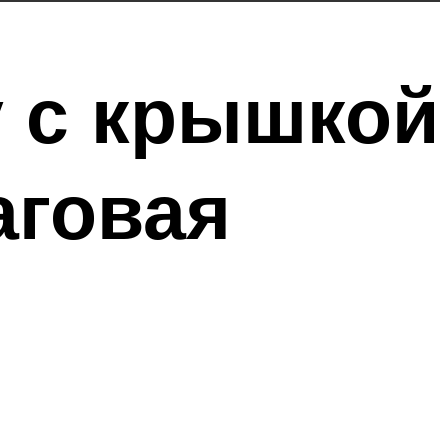
у с крышкой
аговая