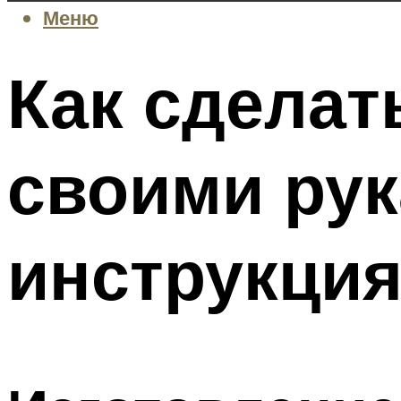
Меню
Как сделат
своими ру
инструкци