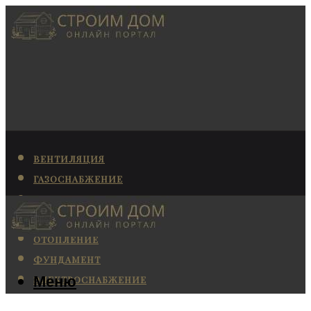
ВЕНТИЛЯЦИЯ
ГАЗОСНАБЖЕНИЕ
КАНАЛИЗАЦИЯ
КОНДИЦИОНИРОВАНИЕ
ОТОПЛЕНИЕ
ФУНДАМЕНТ
Меню
ЭЛЕКТРОСНАБЖЕНИЕ