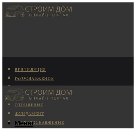
ВЕНТИЛЯЦИЯ
ГАЗОСНАБЖЕНИЕ
КАНАЛИЗАЦИЯ
КОНДИЦИОНИРОВАНИЕ
ОТОПЛЕНИЕ
ФУНДАМЕНТ
Меню
ЭЛЕКТРОСНАБЖЕНИЕ