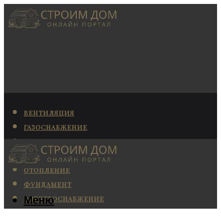
ВЕНТИЛЯЦИЯ
ГАЗОСНАБЖЕНИЕ
КАНАЛИЗАЦИЯ
КОНДИЦИОНИРОВАНИЕ
ОТОПЛЕНИЕ
ФУНДАМЕНТ
Меню
ЭЛЕКТРОСНАБЖЕНИЕ