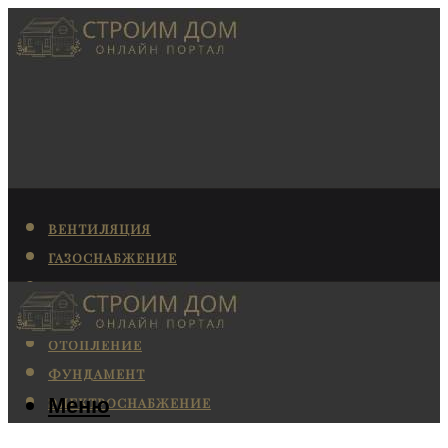
ВЕНТИЛЯЦИЯ
ГАЗОСНАБЖЕНИЕ
КАНАЛИЗАЦИЯ
КОНДИЦИОНИРОВАНИЕ
ОТОПЛЕНИЕ
ФУНДАМЕНТ
Меню
ЭЛЕКТРОСНАБЖЕНИЕ