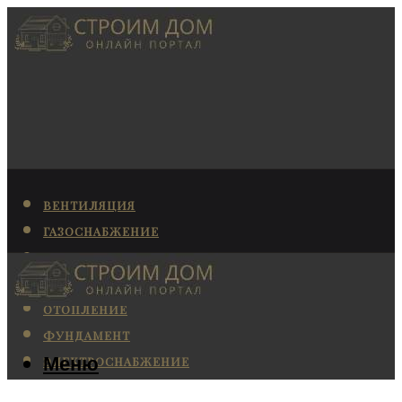
ВЕНТИЛЯЦИЯ
ГАЗОСНАБЖЕНИЕ
КАНАЛИЗАЦИЯ
КОНДИЦИОНИРОВАНИЕ
ОТОПЛЕНИЕ
ФУНДАМЕНТ
Меню
ЭЛЕКТРОСНАБЖЕНИЕ