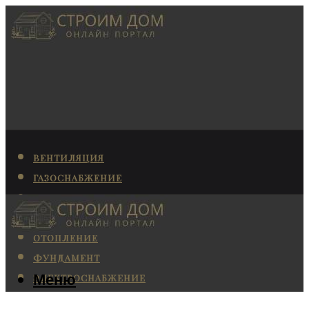
ВЕНТИЛЯЦИЯ
ГАЗОСНАБЖЕНИЕ
КАНАЛИЗАЦИЯ
КОНДИЦИОНИРОВАНИЕ
ОТОПЛЕНИЕ
ФУНДАМЕНТ
Меню
ЭЛЕКТРОСНАБЖЕНИЕ