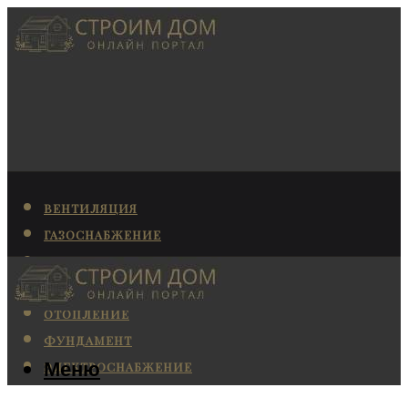
ВЕНТИЛЯЦИЯ
ГАЗОСНАБЖЕНИЕ
КАНАЛИЗАЦИЯ
КОНДИЦИОНИРОВАНИЕ
ОТОПЛЕНИЕ
ФУНДАМЕНТ
Меню
ЭЛЕКТРОСНАБЖЕНИЕ