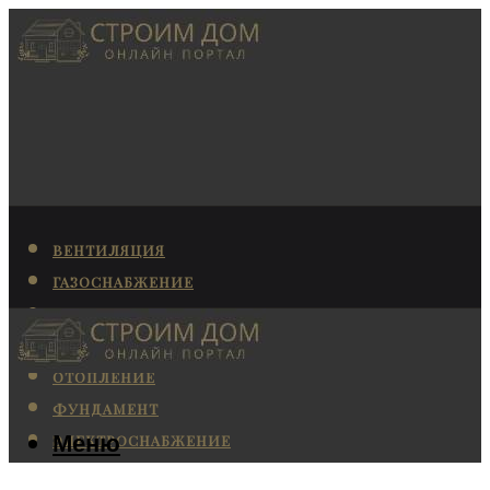
ВЕНТИЛЯЦИЯ
ГАЗОСНАБЖЕНИЕ
КАНАЛИЗАЦИЯ
КОНДИЦИОНИРОВАНИЕ
ОТОПЛЕНИЕ
ФУНДАМЕНТ
Меню
ЭЛЕКТРОСНАБЖЕНИЕ