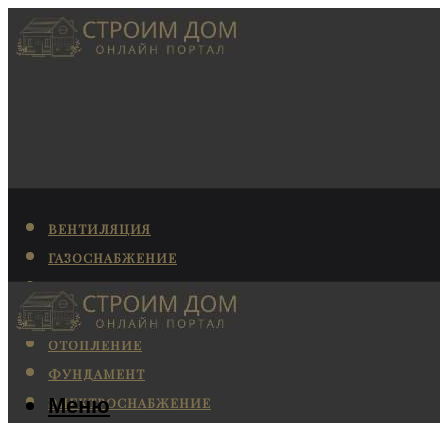
ВЕНТИЛЯЦИЯ
ГАЗОСНАБЖЕНИЕ
КАНАЛИЗАЦИЯ
КОНДИЦИОНИРОВАНИЕ
ОТОПЛЕНИЕ
ФУНДАМЕНТ
Меню
ЭЛЕКТРОСНАБЖЕНИЕ