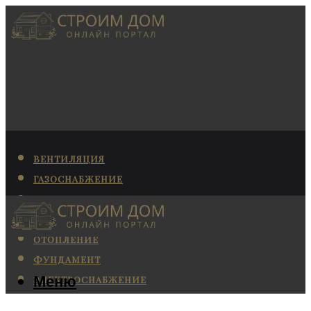
ВЕНТИЛЯЦИЯ
ГАЗОСНАБЖЕНИЕ
КАНАЛИЗАЦИЯ
КОНДИЦИОНИРОВАНИЕ
ОТОПЛЕНИЕ
ФУНДАМЕНТ
Меню
ЭЛЕКТРОСНАБЖЕНИЕ