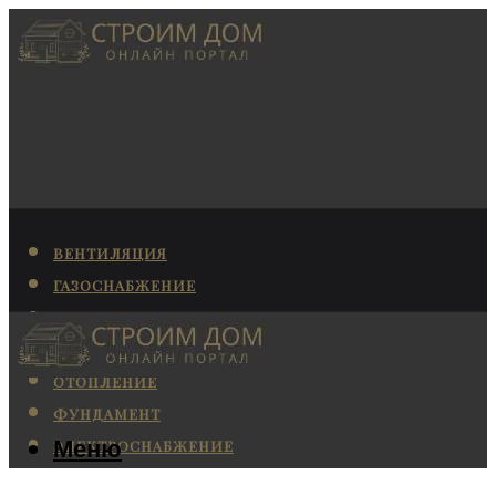
ВЕНТИЛЯЦИЯ
ГАЗОСНАБЖЕНИЕ
КАНАЛИЗАЦИЯ
КОНДИЦИОНИРОВАНИЕ
ОТОПЛЕНИЕ
ФУНДАМЕНТ
Меню
ЭЛЕКТРОСНАБЖЕНИЕ