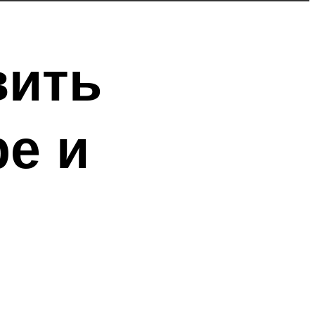
вить
ре и