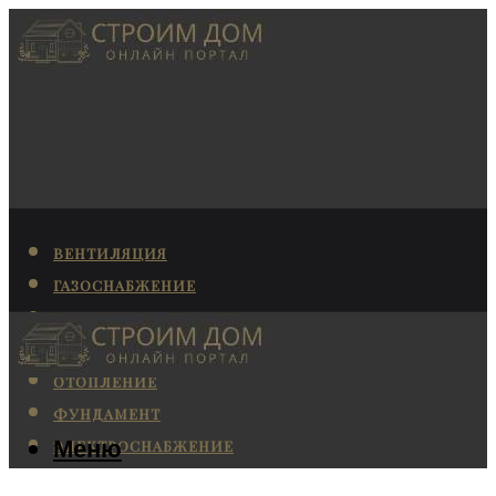
ВЕНТИЛЯЦИЯ
ГАЗОСНАБЖЕНИЕ
КАНАЛИЗАЦИЯ
КОНДИЦИОНИРОВАНИЕ
ОТОПЛЕНИЕ
ФУНДАМЕНТ
Меню
ЭЛЕКТРОСНАБЖЕНИЕ