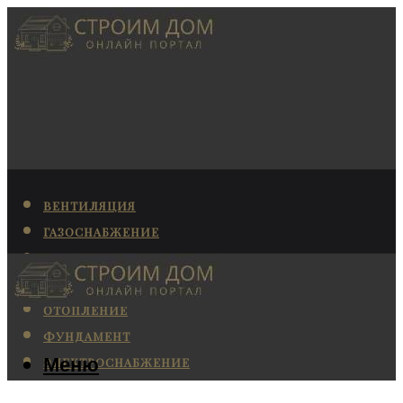
ВЕНТИЛЯЦИЯ
ГАЗОСНАБЖЕНИЕ
КАНАЛИЗАЦИЯ
КОНДИЦИОНИРОВАНИЕ
ОТОПЛЕНИЕ
ФУНДАМЕНТ
Меню
ЭЛЕКТРОСНАБЖЕНИЕ