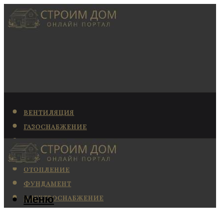
ВЕНТИЛЯЦИЯ
ГАЗОСНАБЖЕНИЕ
КАНАЛИЗАЦИЯ
КОНДИЦИОНИРОВАНИЕ
ОТОПЛЕНИЕ
ФУНДАМЕНТ
Меню
ЭЛЕКТРОСНАБЖЕНИЕ