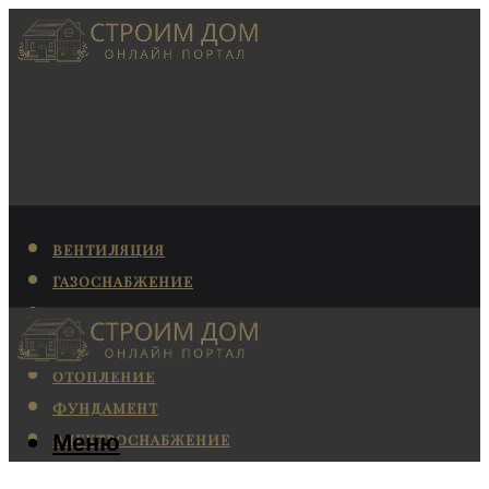
ВЕНТИЛЯЦИЯ
ГАЗОСНАБЖЕНИЕ
КАНАЛИЗАЦИЯ
КОНДИЦИОНИРОВАНИЕ
ОТОПЛЕНИЕ
ФУНДАМЕНТ
Меню
ЭЛЕКТРОСНАБЖЕНИЕ