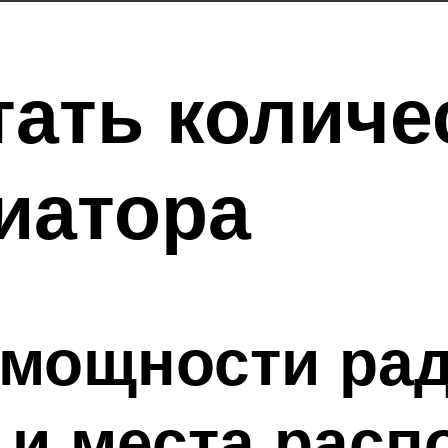
тать количе
иатора
мощности рад
 и места расп