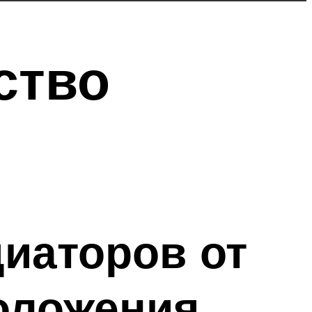
ство
иаторов от
оложения