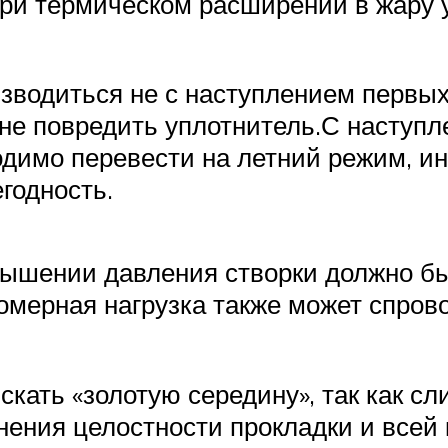
при термическом расширении в жару 
зводиться не с наступлением первых
не повредить уплотнитель.С наступ
димо перевести на летний режим, и
годность.
вышении давления створки должно бы
вномерная нагрузка также может спро
кать «золотую середину», так как с
нения целостности прокладки и всей 