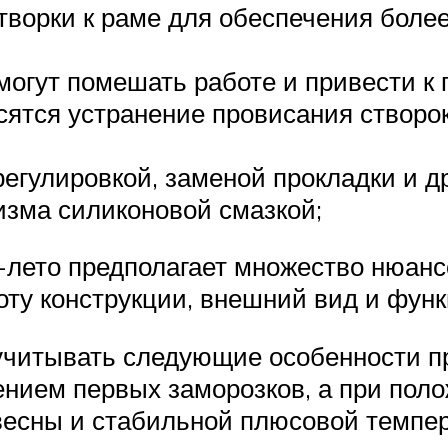
ворки к раме для обеспечения более 
могут помешать работе и привести 
осятся устранение провисания створо
регулировкой, заменой прокладки и 
изма силиконовой смазкой;
-лето предполагает множество нюанс
оту конструкции, внешний вид и фун
читывать следующие особенности пр
ением первых заморозков, а при пол
весны и стабильной плюсовой темпер