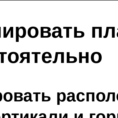
лировать п
тоятельно
ровать распо
ертикали и го