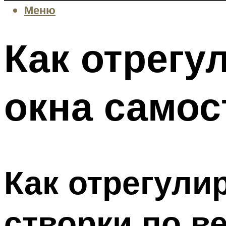
Меню
Как отрегу
окна самос
Как отрегули
створки по в