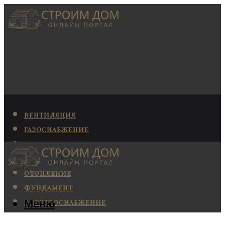
ВЕНТИЛЯЦИЯ
ГАЗОСНАБЖЕНИЕ
КАНАЛИЗАЦИЯ
КОНДИЦИОНИРОВАНИЕ
ОТОПЛЕНИЕ
ФУНДАМЕНТ
Меню
ЭЛЕКТРОСНАБЖЕНИЕ