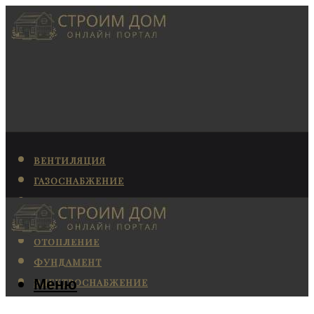
ВЕНТИЛЯЦИЯ
ГАЗОСНАБЖЕНИЕ
КАНАЛИЗАЦИЯ
КОНДИЦИОНИРОВАНИЕ
ОТОПЛЕНИЕ
ФУНДАМЕНТ
Меню
ЭЛЕКТРОСНАБЖЕНИЕ