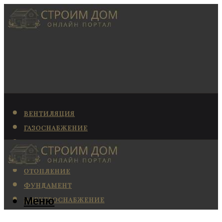
ВЕНТИЛЯЦИЯ
ГАЗОСНАБЖЕНИЕ
КАНАЛИЗАЦИЯ
КОНДИЦИОНИРОВАНИЕ
ОТОПЛЕНИЕ
ФУНДАМЕНТ
Меню
ЭЛЕКТРОСНАБЖЕНИЕ