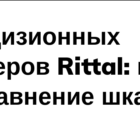
цизионных
ров Rittal:
равнение ш