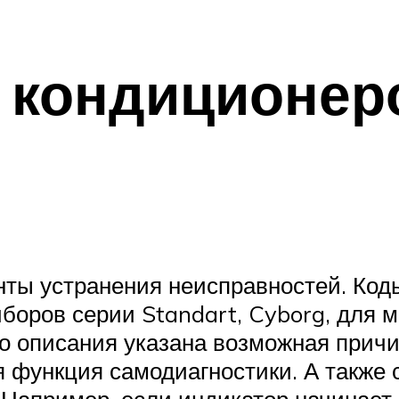
 кондиционеро
нты устранения неисправностей. Код
иборов серии Standart, Cyborg, для
го описания указана возможная причи
я функция самодиагностики. А также
). Например, если индикатор начинает 