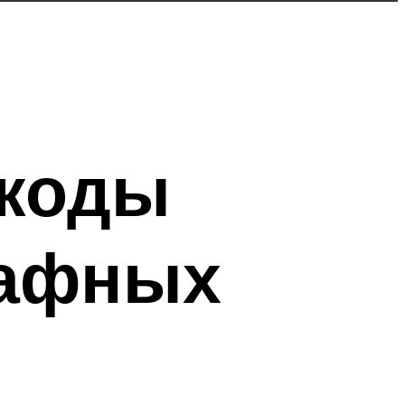
 коды
кафных