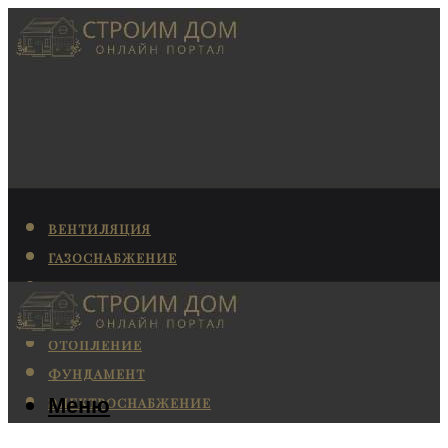
ВЕНТИЛЯЦИЯ
ГАЗОСНАБЖЕНИЕ
КАНАЛИЗАЦИЯ
КОНДИЦИОНИРОВАНИЕ
ОТОПЛЕНИЕ
ФУНДАМЕНТ
Меню
ЭЛЕКТРОСНАБЖЕНИЕ