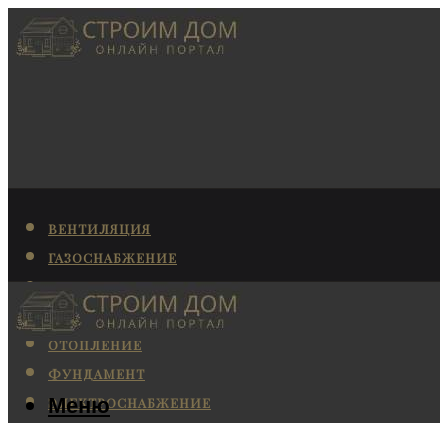
ВЕНТИЛЯЦИЯ
ГАЗОСНАБЖЕНИЕ
КАНАЛИЗАЦИЯ
КОНДИЦИОНИРОВАНИЕ
ОТОПЛЕНИЕ
ФУНДАМЕНТ
Меню
ЭЛЕКТРОСНАБЖЕНИЕ