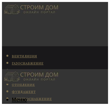
ВЕНТИЛЯЦИЯ
ГАЗОСНАБЖЕНИЕ
КАНАЛИЗАЦИЯ
КОНДИЦИОНИРОВАНИЕ
ОТОПЛЕНИЕ
ФУНДАМЕНТ
Меню
ЭЛЕКТРОСНАБЖЕНИЕ