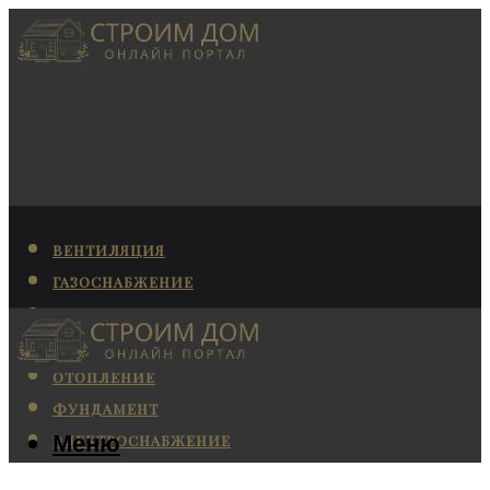
ВЕНТИЛЯЦИЯ
ГАЗОСНАБЖЕНИЕ
КАНАЛИЗАЦИЯ
КОНДИЦИОНИРОВАНИЕ
ОТОПЛЕНИЕ
ФУНДАМЕНТ
Меню
ЭЛЕКТРОСНАБЖЕНИЕ