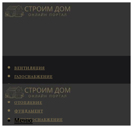
ВЕНТИЛЯЦИЯ
ГАЗОСНАБЖЕНИЕ
КАНАЛИЗАЦИЯ
КОНДИЦИОНИРОВАНИЕ
ОТОПЛЕНИЕ
ФУНДАМЕНТ
Меню
ЭЛЕКТРОСНАБЖЕНИЕ