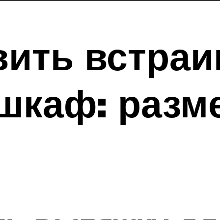
вить встра
шкаф: разм