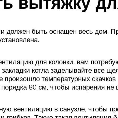
ть вытяжку д
ми должен быть оснащен весь дом. П
установлена.
вентиляцию для колонки, вам потреб
 закладки котла заделывайте все щел
не произошло температурных скачков
 порядка 80 см, чтобы испарения не 
ую вентиляцию в санузле, чтобы пре
 грибков. Также такая вентиляция 