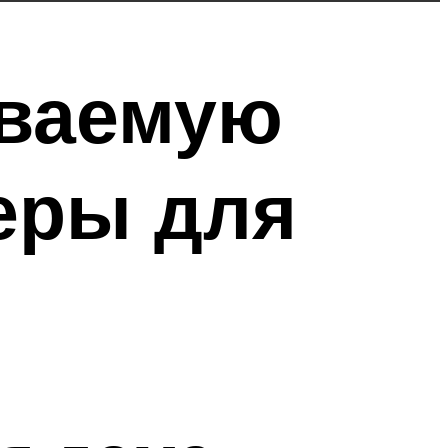
иваемую
еры для