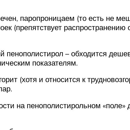
чен, паропроницаем (то есть не меш
оек (препятствует распространению
 пенополистирол – обходится дешев
ническим показателям.
орит (хотя и относится к трудновоз
пар.
ости на пенополистирольном «поле» 