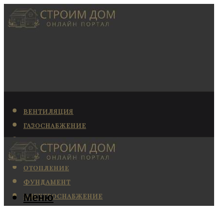
ВЕНТИЛЯЦИЯ
ГАЗОСНАБЖЕНИЕ
КАНАЛИЗАЦИЯ
КОНДИЦИОНИРОВАНИЕ
ОТОПЛЕНИЕ
ФУНДАМЕНТ
Меню
ЭЛЕКТРОСНАБЖЕНИЕ