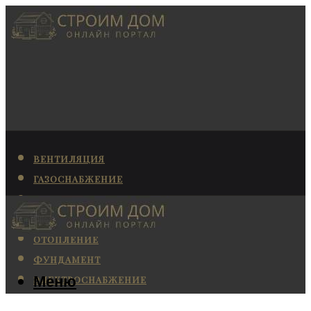
ВЕНТИЛЯЦИЯ
ГАЗОСНАБЖЕНИЕ
КАНАЛИЗАЦИЯ
КОНДИЦИОНИРОВАНИЕ
ОТОПЛЕНИЕ
ФУНДАМЕНТ
Меню
ЭЛЕКТРОСНАБЖЕНИЕ