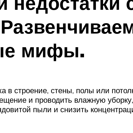
и недостатки
 Развенчивае
ые мифы.
а в строение, стены, полы или потол
щение и проводить влажную уборку, 
ядовитой пыли и снизить концентрац