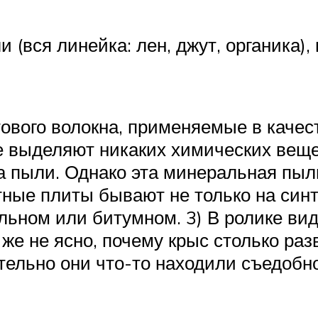
 (вся линейка: лен, джут, органика),
ового волокна, применяемые в качес
 выделяют никаких химических веще
а пыли. Однако эта минеральная пыл
тные плиты бывают не только на син
ном или битумном. 3) В ролике видн
 же не ясно, почему крыс столько раз
тельно они что-то находили съедобно