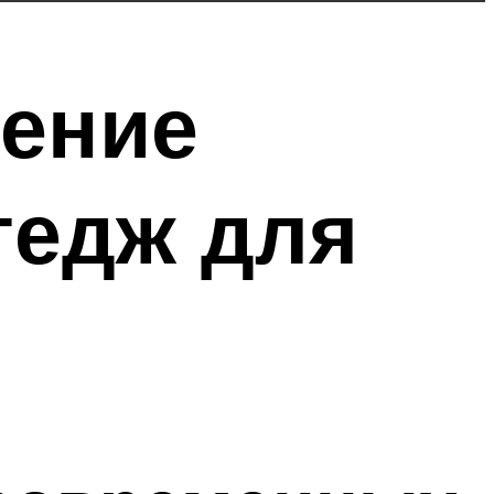
нение
тедж для