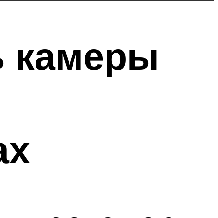
ь камеры
ах