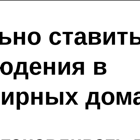
ьно ставит
юдения в
тирных дом