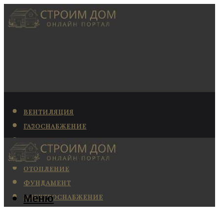
ВЕНТИЛЯЦИЯ
ГАЗОСНАБЖЕНИЕ
КАНАЛИЗАЦИЯ
КОНДИЦИОНИРОВАНИЕ
ОТОПЛЕНИЕ
ФУНДАМЕНТ
Меню
ЭЛЕКТРОСНАБЖЕНИЕ