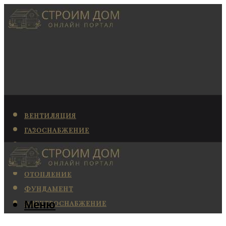
ВЕНТИЛЯЦИЯ
ГАЗОСНАБЖЕНИЕ
КАНАЛИЗАЦИЯ
КОНДИЦИОНИРОВАНИЕ
ОТОПЛЕНИЕ
ФУНДАМЕНТ
Меню
ЭЛЕКТРОСНАБЖЕНИЕ