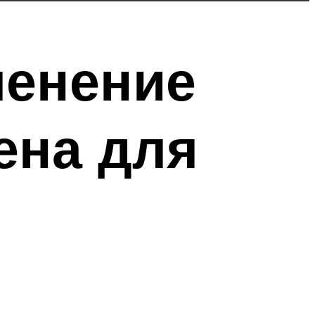
менение
ена для