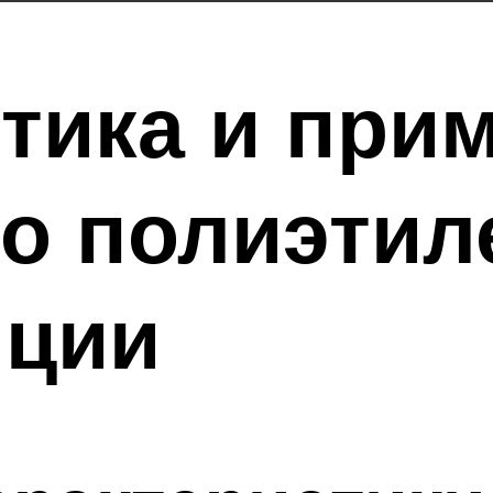
тика и при
о полиэтил
яции