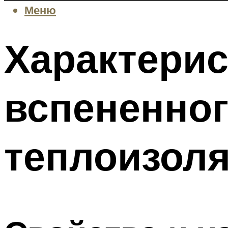
Меню
Характерис
вспененног
теплоизол