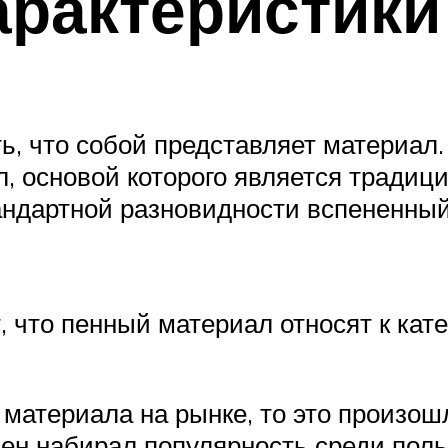
арактеристики
ь, что собой представляет материал.
л, основой которого является тради
тандартной разновидности вспененный
т, что пенный материал относят к кат
материала на рынке, то это произошл
ен набирал популярность среди поль