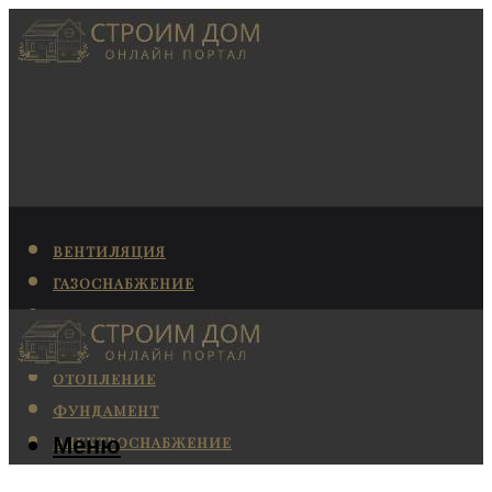
ВЕНТИЛЯЦИЯ
ГАЗОСНАБЖЕНИЕ
КАНАЛИЗАЦИЯ
КОНДИЦИОНИРОВАНИЕ
ОТОПЛЕНИЕ
ФУНДАМЕНТ
Меню
ЭЛЕКТРОСНАБЖЕНИЕ