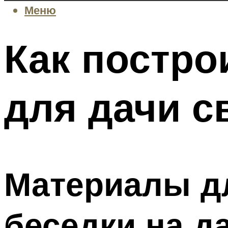
Меню
Как постро
для дачи с
Материалы д
беседки на да