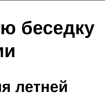
ую беседку
ми
я летней