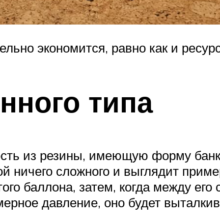
ельно экономится, равно как и ресур
нного типа
ость из резины, имеющую форму банк
ой ничего сложного и выглядит прим
того баллона, затем, когда между его
ерное давление, оно будет выталкива