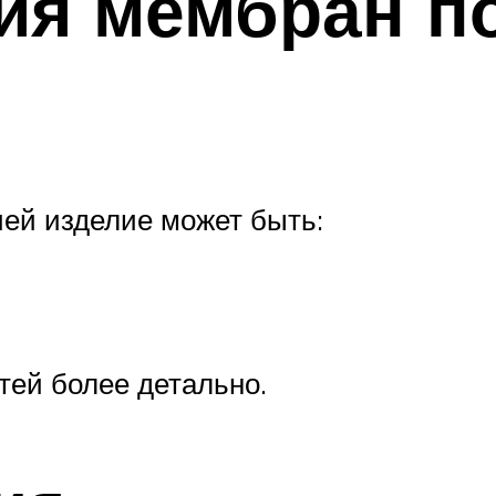
ия мембран по
ией изделие может быть:
тей более детально.