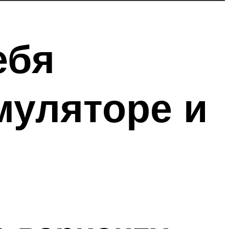
ебя
муляторе и