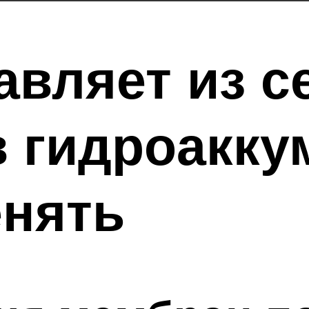
авляет из с
 гидроакку
енять