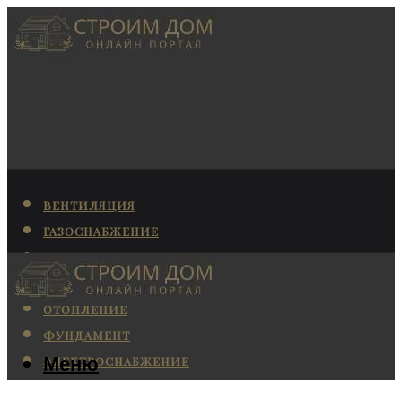
ВЕНТИЛЯЦИЯ
ГАЗОСНАБЖЕНИЕ
КАНАЛИЗАЦИЯ
КОНДИЦИОНИРОВАНИЕ
ОТОПЛЕНИЕ
ФУНДАМЕНТ
Меню
ЭЛЕКТРОСНАБЖЕНИЕ