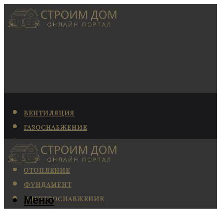
ВЕНТИЛЯЦИЯ
ГАЗОСНАБЖЕНИЕ
КАНАЛИЗАЦИЯ
КОНДИЦИОНИРОВАНИЕ
ОТОПЛЕНИЕ
ФУНДАМЕНТ
Меню
ЭЛЕКТРОСНАБЖЕНИЕ